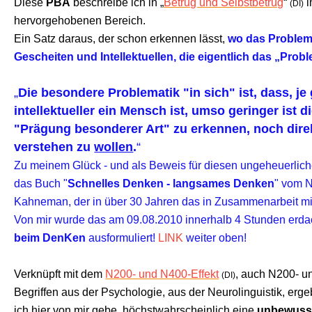
Diese
PBA
beschreibe ich in „
Betrug und Selbstbetrug
“
i
(DI)
hervorgehobenen Bereich.
Ein Satz daraus, der schon erkennen lässt,
wo das Problem l
Gescheiten und Intellektuellen, die eigentlich das „Probl
„
Die besondere Problematik "in sich" ist, dass, je 
intellektueller ein Mensch ist, umso geringer ist d
"Prägung besonderer Art" zu erkennen, noch direk
verstehen zu
wollen
.
“
Zu meinem Glück - und als Beweis für diesen ungeheuerliche
das Buch "
Schnelles Denken - langsames Denken
" vom N
Kahneman, der in über 30 Jahren das in Zusammenarbeit mi
Von mir wurde das am 09.08.2010 innerhalb 4 Stunden erda
beim DenKen
ausformuliert!
LINK
weiter oben!
Verknüpft mit dem
N200- und N400-Effekt
, auch N200- u
(DI)
Begriffen aus der Psychologie, aus der Neurolinguistik, erge
ich hier von mir gebe,
höchstwahrscheinlich eine
unbewuss