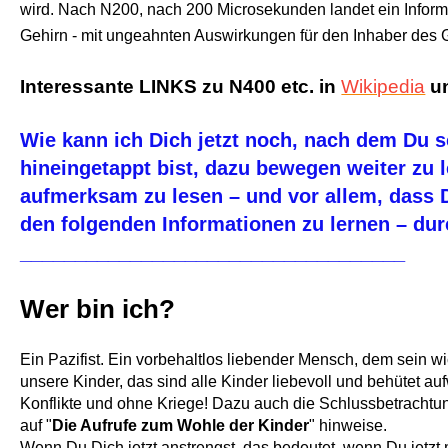
wird. Nach N200, nach 200 Microsekunden landet ein Infor
Gehirn - mit ungeahnten Auswirkungen für den Inhaber des 
Interessante LINKS zu N400 etc. in
Wikipedia
u
Wie kann ich Dich jetzt noch, nach dem Du s
hineingetappt bist, dazu bewegen weiter zu l
aufmerksam zu lesen – und vor allem, dass D
den folgenden Informationen zu lernen – du
___________________________________
Wer bin ich?
Ein Pazifist. Ein vorbehaltlos liebender Mensch, dem sein wi
unsere Kinder, das sind alle Kinder liebevoll und behütet a
Konflikte und ohne Kriege! Dazu auch die Schlussbetrachtu
auf "
Die Aufrufe zum Wohle der Kinder
" hinweise.
Wenn Du Dich jetzt anstrengst, das bedeutet, wenn Du jetzt