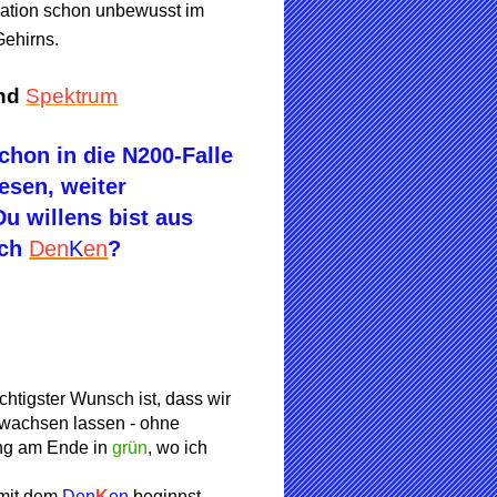
mation schon unbewusst im
Gehirns.
nd
Spektrum
chon in die N200-Falle
esen, weiter
u willens bist aus
rch
Den
K
en
?
chtigster Wunsch ist, dass wir
ufwachsen lassen - ohne
ng am Ende in
grün
, wo ich
 mit dem
Den
K
en
beginnst,