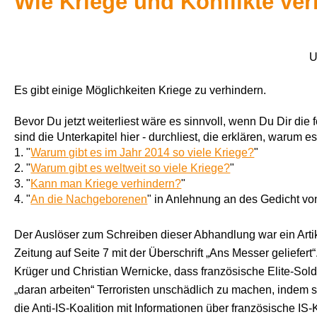
Wie Kriege und Konflikte ve
U
Es gibt einige Möglichkeiten Kriege zu verhindern.
Bevor Du jetzt weiterliest wäre es sinnvoll, wenn Du Dir di
sind die Unterkapitel hier - durchliest, die erklären, warum es
1. "
Warum gibt es im Jahr 2014 so viele Kriege?
"
2. "
Warum gibt es weltweit so viele Kriege?
"
3. "
Kann man Kriege verhindern?
"
4. "
An die Nachgeborenen
" in Anlehnung an des Gedicht vo
Der Auslöser zum Schreiben dieser Abhandlung war ein Arti
Zeitung auf Seite 7 mit der Überschrift „Ans Messer geliefert
Krüger und Christian Wernicke, dass französische Elite-Sold
„daran arbeiten“ Terroristen unschädlich zu machen, indem si
die Anti-IS-Koalition mit Informationen über französische IS