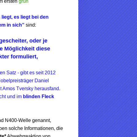
m ersten
grün
iegt, es liegt bei den
em in sich“
sind:
gescheiter, oder je
ie Möglichkeit diese
ter formuliert,
n Satz - gibt es seit 2012
obelpreisträger Daniel
t Amos Tversky herausfand.
cht und im
blinden Fleck
nd N400-Welle genannt,
ben solche Informationen, die
te*
Abwehrreaktion von