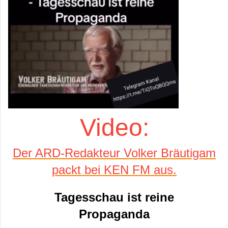
Video:
Der ARD-Redakteur Volker Bräutigam
packt bei KEN FM aus.
Tagesschau ist reine
Propaganda