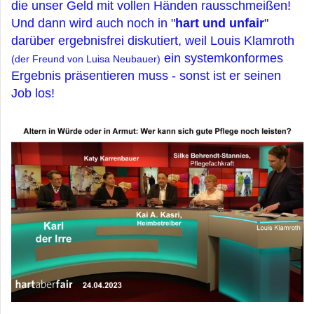
die unser Geld mit vollen Händen rausschmeißen!
Und dann wird auch noch in "
hart und unfair
"
darüber ergebnisfrei diskutiert, weil Louis Klamroth
ein systemkonformes
(der Freund von Luisa Neubauer)
Ergebnis präsentieren muss - sonst ist er seinen
Job los!