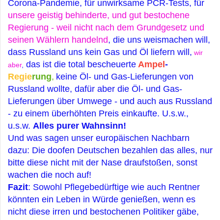
Corona-Pandemie, für unwirksame PCR-Tests, für
unsere geistig behinderte, und gut bestochene
Regierung - weil nicht nach dem Grundgesetz und
seinen Wählern handelnd
, die uns weismachen will,
dass Russland uns kein Gas und Öl liefern will,
wir
das ist die total bescheuerte
Ampel
-
aber
,
Regie
rung
,
keine Öl- und Gas-Lieferungen von
Russland wollte, dafür aber die Öl- und Gas-
Lieferungen über Umwege - und auch aus Russland
- zu einem überhöhten Preis einkaufte. U.s.w.,
u.s.w.
Alles purer Wahnsinn!
Und was sagen unser europäischen Nachbarn
dazu: Die doofen Deutschen bezahlen das alles, nur
bitte diese nicht mit der Nase draufstoßen, sonst
wachen die noch auf!
Fazit
: Sowohl Pflegebedürftige wie auch Rentner
könnten ein Leben in Würde genießen, wenn es
nicht diese irren und bestochenen Politiker gäbe,