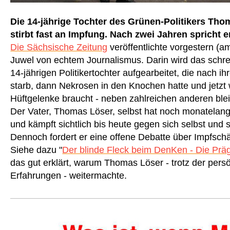
Die 14-jährige Tochter des Grünen-Politikers Th
stirbt fast an Impfung. Nach zwei Jahren spricht e
Die Sächsische Zeitung
veröffentlichte vorgestern (a
Juwel von echtem Journalismus. Darin wird das schre
14-jährigen Politikertochter aufgearbeitet, die nach ih
starb, dann Nekrosen in den Knochen hatte und jetzt
Hüftgelenke braucht - neben zahlreichen anderen bl
Der Vater, Thomas Löser, selbst hat noch monatelan
und kämpft sichtlich bis heute gegen sich selbst und 
Dennoch fordert er eine offene Debatte über Impfsch
Siehe dazu "
Der blinde Fleck beim DenKen - Die Prä
das gut erklärt, warum Thomas Löser - trotz der per
Erfahrungen - weitermachte.