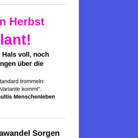
en Herbst
lant!
Hals voll, noch
ungen über die
tandard trommeln:
Variante kommt”.
multis Menschenleben
mawandel Sorgen