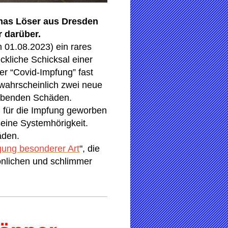
omas Löser aus Dresden
r darüber.
m 01.08.2023) ein rares
ckliche Schicksal einer
rer “Covid-Impfung” fast
 wahrscheinlich zwei neue
eibenden Schäden.
g für die Impfung geworben
seine Systemhörigkeit.
äden.
gung besonderer Art
", die
sönlichen und schlimmer