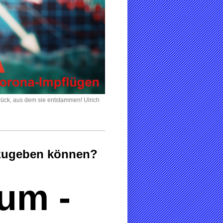
rück, aus dem sie entstammen! Ulrich
 zugeben können?
rum -