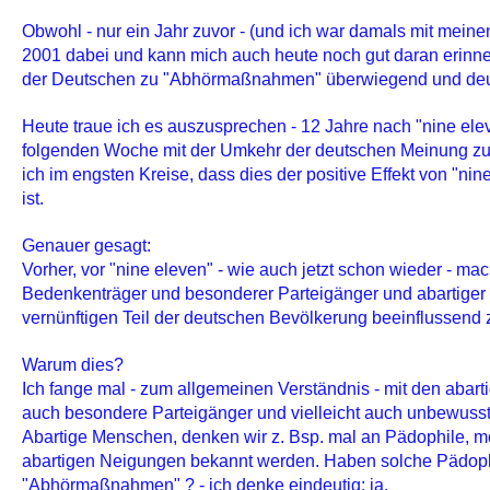
Obwohl - nur ein Jahr zuvor - (und ich war damals mit mein
2001 dabei und kann mich auch heute noch gut daran erinne
der Deutschen zu "Abhörmaßnahmen" überwiegend und deutl
Heute traue ich es auszusprechen - 12 Jahre nach "nine ele
folgenden Woche mit der Umkehr der deutschen Meinung 
ich im engsten Kreise, dass dies der positive Effekt von "ni
ist.
Genauer gesagt:
Vorher, vor "nine eleven" - wie auch jetzt schon wieder - ma
Bedenkenträger und besonderer Parteigänger und abartige
vernünftigen Teil der deutschen Bevölkerung beeinflussend 
Warum dies?
Ich fange mal - zum allgemeinen Verständnis - mit den abart
auch besondere Parteigänger und vielleicht auch unbewusst
Abartige Menschen, denken wir z. Bsp. mal an Pädophile, mö
abartigen Neigungen bekannt werden. Haben solche Pädop
"Abhörmaßnahmen" ? - ich denke eindeutig: ja.