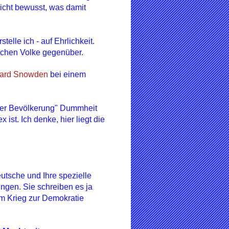
nicht bewusst, was damit
telle ich - auf Ehrlichkeit.
tschen Volke gegenüber.
ward Snowden
bei einem
 der Bevölkerung" Dummheit
ist. Ich denke, hier liegt die
deutsche und Ihre spezielle
gen. Sie schreiben es ja
em Krieg zur Demokratie