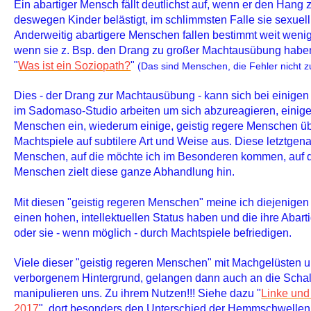
Ein abartiger Mensch fällt deutlichst auf, wenn er den Hang 
deswegen Kinder belästigt, im schlimmsten Falle sie sexuell
Anderweitig abartigere Menschen fallen bestimmt weit wenige
wenn sie z. Bsp. den Drang zu großer Machtausübung haben
"
Was ist ein Soziopath?
"
(Das sind Menschen, die Fehler nicht 
Dies - der Drang zur Machtausübung - kann sich bei einigen 
im Sadomaso-Studio arbeiten um sich abzureagieren, einige
Menschen ein, wiederum einige, geistig regere Menschen ü
Machtspiele auf subtilere Art und Weise aus. Diese letztgena
Menschen, auf die möchte ich im Besonderen kommen, auf d
Menschen zielt diese ganze Abhandlung hin.
Mit diesen "geistig regeren Menschen" meine ich diejenigen
einen hohen, intellektuellen Status haben und die ihre Abart
oder sie - wenn möglich - durch Machtspiele befriedigen.
Viele dieser "geistig regeren Menschen" mit Machgelüsten u
verborgenem Hintergrund, gelangen dann auch an die Schalt
manipulieren uns. Zu ihrem Nutzen!!! Siehe dazu "
Linke und
2017
", dort besonders den Unterschied der Hemmschwelle