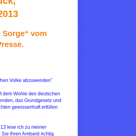
uck,
2013
er Sorge“ vom
Presse.
schen Volke abzuwenden"
aft dem Wohle des deutschen
enden, das Grundgesetz und
hten gewissenhaft erfüllen
13 lese ich zu meiner
Sie Ihren Amtseid richtig