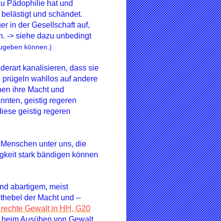
zu Pädophilie hat und
 belästigt und schändet.
r in der Gesellschaft auf,
. -> siehe dazu unbedingt
zugeben können.)
derart kanalisieren, dass sie
 prügeln wahllos auf andere
ben ihre Macht und
nnten, geistig regeren
iese geistig regeren
 Menschen unter uns, die
igkeit stark bändigen können
nd abartigem, meist
hebel der Macht und --
 rechte Gewalt in HH, G20
n beim Ausüben von Gewalt